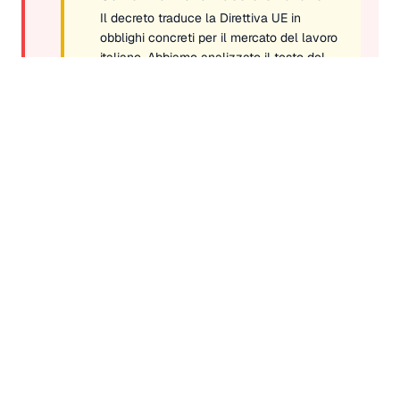
Il decreto traduce la Direttiva UE in
obblighi concreti
per il mercato del lavoro
italiano. Abbiamo analizzato il testo del
decreto e le novità operative si articolano
su quattro assi.
Sette indicatori di reporting
obbligatorio
L'Art. 9 elenca i dati che i datori di lavoro
con almeno 100 dipendenti devono
raccogliere e comunicare annualmente
all'organismo di monitoraggio:
Divario retributivo di genere (media)
Divario retributivo di genere nelle
componenti variabili
Divario retributivo mediano di genere
Divario retributivo mediano nelle
componenti variabili
L'elenco prosegue con la percentuale di