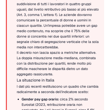
suddivisione di tutti i lavoratori in quattro gruppi
uguali, dal livello retributivo più basso al più elevato
(Art. 3, comma 1, lettera f). Le aziende dovranno
comunicare la percentuale di donne e uomini in
ciascun quartile. Un'impresa potrebbe avere un gap
medio contenuto, ma scoprire che il 75% delle
donne si concentra nei due quartili inferiori: un
segnale chiaro di segregazione verticale che la sola
media non intercetterebbe.
Il decreto non lascia spazio a metriche alternative.
La doppia misurazione media-mediana, combinata
con la distribuzione per quartili, rende molto più
difficile mascherare le disparità dietro un dato
aggregato rassicurante.
La situazione in Italia
I dati più recenti restituiscono un quadro che cambia
radicalmente a seconda dell'indicatore scelto:
Gender pay gap orario:
circa 2% secondo
Eurostat (2023, retribuzione oraria non
aggiustata, tra i più bassi in Europa), circa 5,6%